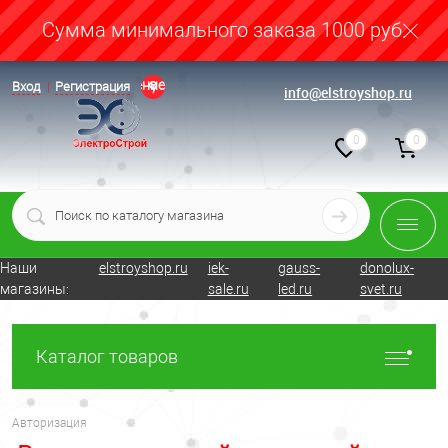
Cумма минимального заказа 1000 руб.
Определение
Вход
Регистрация
info@elstroyshop.ru
0
0
Наши
elstroyshop.ru
iek-
gauss-
donolux-
магазины:
sale.ru
led.ru
svet.ru
Каталог товаров
Авторизация