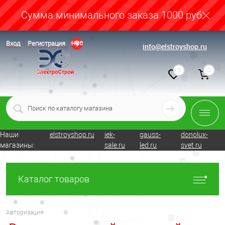
Cумма минимального заказа 1000 руб.
Определение
Вход
Регистрация
info@elstroyshop.ru
0
0
Наши
elstroyshop.ru
iek-
gauss-
donolux-
магазины:
sale.ru
led.ru
svet.ru
Каталог товаров
Авторизация