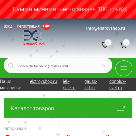
Cумма минимального заказа 1000 руб.
Определение
Вход
Регистрация
info@elstroyshop.ru
0
0
Наши
elstroyshop.ru
iek-
gauss-
donolux-
магазины:
sale.ru
led.ru
svet.ru
Каталог товаров
Авторизация