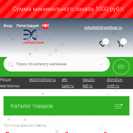
Cумма минимального заказа 1000 руб.
Определение
Вход
Регистрация
info@elstroyshop.ru
0
0
Наши
elstroyshop.ru
iek-
gauss-
donolux-
магазины:
sale.ru
led.ru
svet.ru
Каталог товаров
Политика файлов Cookies