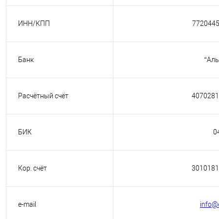
ИНН/КПП
772044
Банк
“Аль
Расчётный счёт
4070281
БИК
0
Кор. счёт
3010181
e-mail
info@