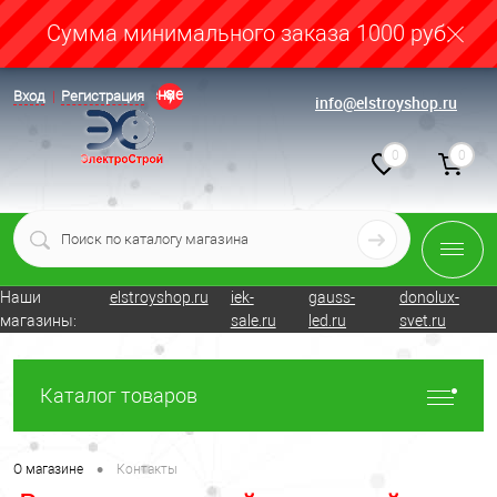
Cумма минимального заказа 1000 руб.
Определение
Вход
Регистрация
info@elstroyshop.ru
0
0
Наши
elstroyshop.ru
iek-
gauss-
donolux-
магазины:
sale.ru
led.ru
svet.ru
Каталог товаров
•
О магазине
Контакты