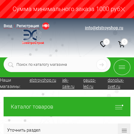
Cумма минимального заказа 1000 руб.
Определение
Вход
Регистрация
info@elstroyshop.ru
0
0
Наши
elstroyshop.ru
iek-
gauss-
donolux-
магазины:
sale.ru
led.ru
svet.ru
Каталог товаров
Уточнить раздел