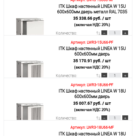
Артикул: LWR3-15U66-MF
ITK Шкаф настенный LINEA W 15U
В корзину
600х600мм дверь металл RAL 7035
35 338.66 руб.
/ шт
(включая НДС 20%)
Подробнее
Количество:
Артикул: LWR3-15U66-PF
ITK Шкаф настенный LINEA W 15U
В корзину
600х600мм дверь
перфорированная RAL 7035
35 170.91 руб.
/ шт
(включая НДС 20%)
Подробнее
Количество:
Артикул: LWR3-18U66-PF
ITK Шкаф настенный LINEA W 18U
В корзину
600х600мм дверь
перфорированная RAL 7035
35 007.67 руб.
/ шт
(включая НДС 20%)
Подробнее
Количество:
Артикул: LWR3-18U66-MF
ITK Шкаф настенный LINEA W 18U
В корзину