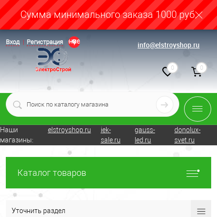
Cумма минимального заказа 1000 руб.
Определение
Вход
Регистрация
info@elstroyshop.ru
0
0
Наши
elstroyshop.ru
iek-
gauss-
donolux-
магазины:
sale.ru
led.ru
svet.ru
Каталог товаров
Уточнить раздел