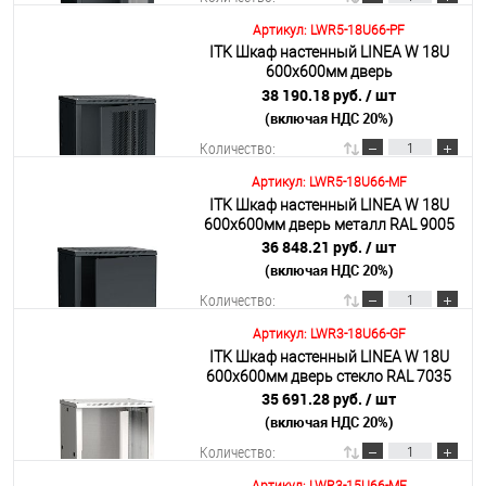
Артикул: LWR5-18U66-PF
ITK Шкаф настенный LINEA W 18U
В корзину
600х600мм дверь
перфорированная RAL 9005
38 190.18 руб.
/ шт
(включая НДС 20%)
Подробнее
Количество:
Артикул: LWR5-18U66-MF
ITK Шкаф настенный LINEA W 18U
В корзину
600х600мм дверь металл RAL 9005
36 848.21 руб.
/ шт
(включая НДС 20%)
Подробнее
Количество:
Артикул: LWR3-18U66-GF
ITK Шкаф настенный LINEA W 18U
В корзину
600х600мм дверь стекло RAL 7035
35 691.28 руб.
/ шт
(включая НДС 20%)
Подробнее
Количество: