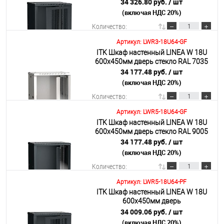
перфорированная RAL 9005
34 326.80 руб.
/ шт
(включая НДС 20%)
Подробнее
Количество:
Артикул: LWR3-18U64-GF
ITK Шкаф настенный LINEA W 18U
В корзину
600х450мм дверь стекло RAL 7035
34 177.48 руб.
/ шт
(включая НДС 20%)
Подробнее
Количество:
Артикул: LWR5-18U64-GF
ITK Шкаф настенный LINEA W 18U
В корзину
600х450мм дверь стекло RAL 9005
34 177.48 руб.
/ шт
(включая НДС 20%)
Подробнее
Количество:
Артикул: LWR5-18U64-PF
ITK Шкаф настенный LINEA W 18U
В корзину
600х450мм дверь
перфорированная RAL 9005
34 009.06 руб.
/ шт
(включая НДС 20%)
Подробнее