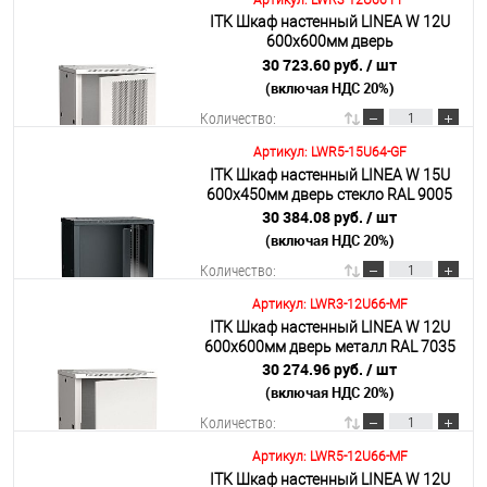
Артикул: LWR3-12U66-PF
ITK Шкаф настенный LINEA W 12U
В корзину
600х600мм дверь
перфорированная RAL 7035
30 723.60 руб.
/ шт
(включая НДС 20%)
Подробнее
Количество:
Артикул: LWR5-15U64-GF
ITK Шкаф настенный LINEA W 15U
В корзину
600х450мм дверь стекло RAL 9005
30 384.08 руб.
/ шт
(включая НДС 20%)
Подробнее
Количество:
Артикул: LWR3-12U66-MF
ITK Шкаф настенный LINEA W 12U
В корзину
600х600мм дверь металл RAL 7035
30 274.96 руб.
/ шт
(включая НДС 20%)
Подробнее
Количество:
Артикул: LWR5-12U66-MF
ITK Шкаф настенный LINEA W 12U
В корзину