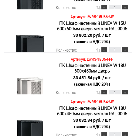
Количество:
Артикул: LWR5-15U66-MF
ITK Шкаф настенный LINEA W 15U
В корзину
600х600мм дверь металл RAL 9005
33 802.20 руб.
/ шт
(включая НДС 20%)
Подробнее
Количество:
Артикул: LWR3-18U64-PF
ITK Шкаф настенный LINEA W 18U
В корзину
600х450мм дверь
перфорированная RAL 7035
33 451.54 руб.
/ шт
(включая НДС 20%)
Подробнее
Количество:
Артикул: LWR5-18U64-MF
ITK Шкаф настенный LINEA W 18U
В корзину
600х450мм дверь металл RAL 9005
33 032.34 руб.
/ шт
(включая НДС 20%)
Подробнее
Количество: