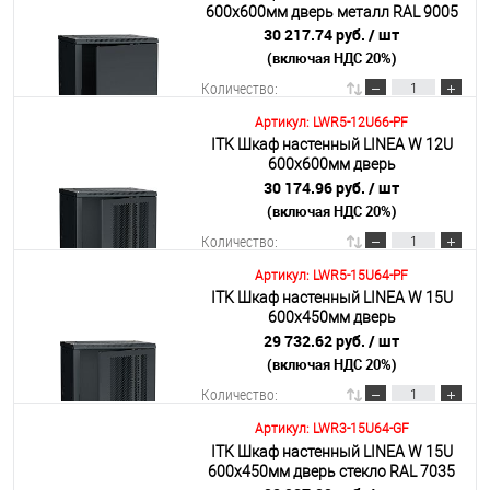
600х600мм дверь металл RAL 9005
30 217.74 руб.
/ шт
(включая НДС 20%)
Подробнее
Количество:
Артикул: LWR5-12U66-PF
ITK Шкаф настенный LINEA W 12U
В корзину
600х600мм дверь
перфорированная RAL 9005
30 174.96 руб.
/ шт
(включая НДС 20%)
Подробнее
Количество:
Артикул: LWR5-15U64-PF
ITK Шкаф настенный LINEA W 15U
В корзину
600х450мм дверь
перфорированная RAL 9005
29 732.62 руб.
/ шт
(включая НДС 20%)
Подробнее
Количество:
Артикул: LWR3-15U64-GF
ITK Шкаф настенный LINEA W 15U
В корзину
600х450мм дверь стекло RAL 7035