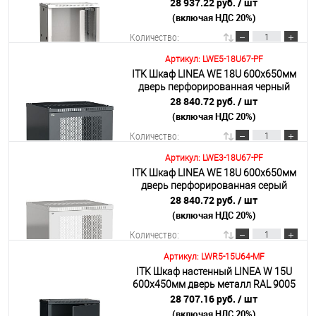
28 937.22 руб.
/ шт
(включая НДС 20%)
Подробнее
Количество:
Артикул: LWE5-18U67-PF
ITK Шкаф LINEA WE 18U 600x650мм
В корзину
дверь перфорированная черный
28 840.72 руб.
/ шт
(включая НДС 20%)
Подробнее
Количество:
Артикул: LWE3-18U67-PF
ITK Шкаф LINEA WE 18U 600x650мм
В корзину
дверь перфорированная серый
28 840.72 руб.
/ шт
(включая НДС 20%)
Подробнее
Количество:
Артикул: LWR5-15U64-MF
ITK Шкаф настенный LINEA W 15U
В корзину
600х450мм дверь металл RAL 9005
28 707.16 руб.
/ шт
(включая НДС 20%)
Подробнее