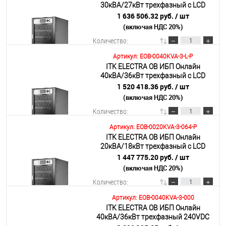
30кВА/27кВт трехфазный с LCD
дисплеем 384VDC с АКБ 96х7AH
1 636 506.32 руб.
/ шт
(включая НДС 20%)
Подробнее
Количество:
Артикул: EOB-0040KVA-3-L-P
ITK ELECTRA OB ИБП Онлайн
В корзину
40кВА/36кВт трехфазный с LCD
дисплеем 384-480VDC без АКБ с
1 520 418.36 руб.
/ шт
регулируемым зарядным
(включая НДС 20%)
Подробнее
устройством
Количество:
Артикул: EOB-0020KVA-3-064-P
ITK ELECTRA OB ИБП Онлайн
В корзину
20кВА/18кВт трехфазный с LCD
дисплеем 384VDC с АКБ 64х7AH
1 447 775.20 руб.
/ шт
(включая НДС 20%)
Подробнее
Количество:
Артикул: EOB-0040KVA-3-000
ITK ELECTRA OB ИБП Онлайн
В корзину
40кВА/36кВт трехфазный 240VDC