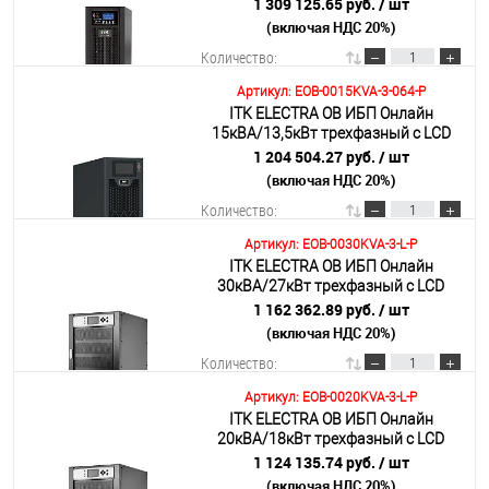
без АКБ с возможностью установки
1 309 125.65 руб.
/ шт
80х12AH
(включая НДС 20%)
Подробнее
Количество:
Артикул: EOB-0015KVA-3-064-P
ITK ELECTRA OB ИБП Онлайн
В корзину
15кВА/13,5кВт трехфазный с LCD
дисплеем 384VDC с АКБ 64х7AH
1 204 504.27 руб.
/ шт
(включая НДС 20%)
Подробнее
Количество:
Артикул: EOB-0030KVA-3-L-P
ITK ELECTRA OB ИБП Онлайн
В корзину
30кВА/27кВт трехфазный с LCD
дисплеем 384-480VDC без АКБ с
1 162 362.89 руб.
/ шт
регулируемым зарядным
(включая НДС 20%)
Подробнее
устройством
Количество:
Артикул: EOB-0020KVA-3-L-P
ITK ELECTRA OB ИБП Онлайн
В корзину
20кВА/18кВт трехфазный с LCD
дисплеем 384-480VDC без АКБ с
1 124 135.74 руб.
/ шт
регулируемым зарядным
(включая НДС 20%)
Подробнее