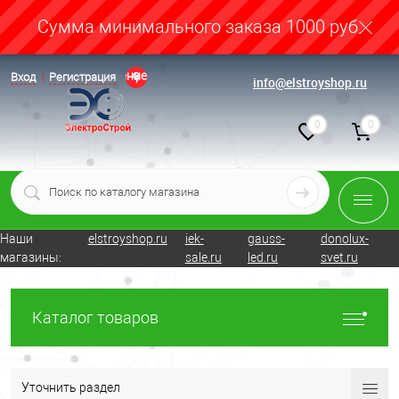
Cумма минимального заказа 1000 руб.
Определение
Вход
Регистрация
info@elstroyshop.ru
0
0
Наши
elstroyshop.ru
iek-
gauss-
donolux-
магазины:
sale.ru
led.ru
svet.ru
Каталог товаров
Уточнить раздел