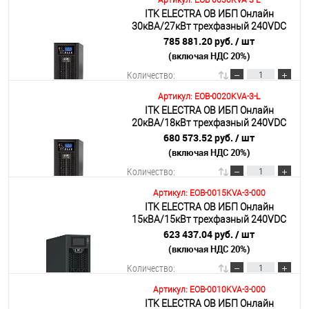
Артикул: EOB-0030KVA-3-L
ITK ELECTRA OB ИБП Онлайн
В корзину
30кВА/27кВт трехфазный 240VDC
без АКБ с регулируемым зарядным
785 881.20 руб.
/ шт
устройством
(включая НДС 20%)
Подробнее
Количество:
Артикул: EOB-0020KVA-3-L
ITK ELECTRA OB ИБП Онлайн
В корзину
20кВА/18кВт трехфазный 240VDC
без АКБ с регулируемым зарядным
680 573.52 руб.
/ шт
устройством
(включая НДС 20%)
Подробнее
Количество:
Артикул: EOB-0015KVA-3-000
ITK ELECTRA OB ИБП Онлайн
В корзину
15кВА/15кВт трехфазный 240VDC
без АКБ с возможностью установки
623 437.04 руб.
/ шт
40х7AH/9AH
(включая НДС 20%)
Подробнее
Количество:
Артикул: EOB-0010KVA-3-000
ITK ELECTRA OB ИБП Онлайн
В корзину