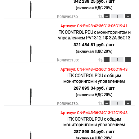
6С19 кабель 3м IEC60309
342 238.25 руб.
/ шт
(включая НДС 20%)
Подробнее
Количество:
Артикул: CN-PM23-42-36C13-06C19-41
ITK CONTROL PDU с мониторингом и
В корзину
управлением PV1312 1Ф 32А 36С13
6С19 кабель 3м IEC60309
321 454.81 руб.
/ шт
(включая НДС 20%)
Подробнее
Количество:
Артикул: CN-PM43-42-36C13-06C19-43
ITK CONTROL PDU с общим
В корзину
мониторингом и управлением
PV1513 3Ф 32А 36С13 6С19 кабель
287 895.34 руб.
/ шт
3м IEC60309
(включая НДС 20%)
Подробнее
Количество:
Артикул: CN-PM43-36-24C13-12C19-43
ITK CONTROL PDU с общим
В корзину
мониторингом и управлением
PV1513 3Ф 32А 24С13 12С19 кабель
287 895.34 руб.
/ шт
3м IEC60309
(включая НДС 20%)
Подробнее