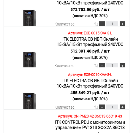
10кВА/10кВт трехфазный 240VDC
без АКБ с возможностью установки
572 752.96 руб.
/ шт
40х7AH/9AH
(включая НДС 20%)
Подробнее
Количество:
Артикул: EOB-0015KVA-3-L
ITK ELECTRA OB ИБП Онлайн
В корзину
15кВА/15кВт трехфазный 240VDC
без АКБ с регулируемым зарядным
512 391.48 руб.
/ шт
устройством
(включая НДС 20%)
Подробнее
Количество:
Артикул: EOB-0010KVA-3-L
ITK ELECTRA OB ИБП Онлайн
В корзину
10кВА/10кВт трехфазный 240VDC
без АКБ с регулируемым зарядным
455 849.21 руб.
/ шт
устройством
(включая НДС 20%)
Подробнее
Количество:
Артикул: CN-PM23-42-36C13-06C19-43
ITK CONTROL PDU с мониторингом и
В корзину
управлением PV1313 3Ф 32А 36С13