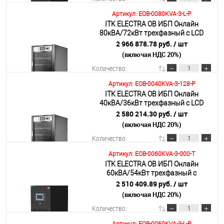
Артикул: EOB-0080KVA-3-L-P
ITK ELECTRA OB ИБП Онлайн
В корзину
80кВА/72кВт трехфазный с LCD
дисплеем 384-480VDC без АКБ с
2 966 878.78 руб.
/ шт
регулируемым зарядным
(включая НДС 20%)
Подробнее
устройством
Количество:
Артикул: EOB-0040KVA-3-128-P
ITK ELECTRA OB ИБП Онлайн
В корзину
40кВА/36кВт трехфазный с LCD
дисплеем 384VDC с АКБ 128х7AH
2 580 214.30 руб.
/ шт
(включая НДС 20%)
Подробнее
Количество:
Артикул: EOB-0060KVA-3-000-T
ITK ELECTRA OB ИБП Онлайн
В корзину
60кВА/54кВт трехфазный с
выходным трансформатором 360-
2 510 409.89 руб.
/ шт
384VDC без АКБ с сенсорным
(включая НДС 20%)
Подробнее
экраном
Количество: