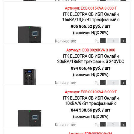
Артикул: EOB-0015KVA-3-000-T
ITK ELECTRA OB ИБП Онлайн
В корзину
15кВА/13,5кВт трехфазный с
выходным трансформатором 360-
905 865.52 руб.
/ шт
384VDC без АКБ с сенсорным
(включая НДС 20%)
Подробнее
экраном
Количество:
Артикул: EOB-0020KVA-3-000
ITK ELECTRA OB ИБП Онлайн
В корзину
20кВА/18кВт трехфазный 240VDC
без АКБ с возможностью установки
894 066.46 руб.
/ шт
40х7AH/9AH/12AH
(включая НДС 20%)
Подробнее
Количество:
Артикул: EOB-0010KVA-3-000-T
ITK ELECTRA OB ИБП Онлайн
В корзину
10кВА/9кВт трехфазный с
выходным трансформатором 360-
844 538.66 руб.
/ шт
384VDC без АКБ с сенсорным
(включая НДС 20%)
Подробнее
экраном
Количество: