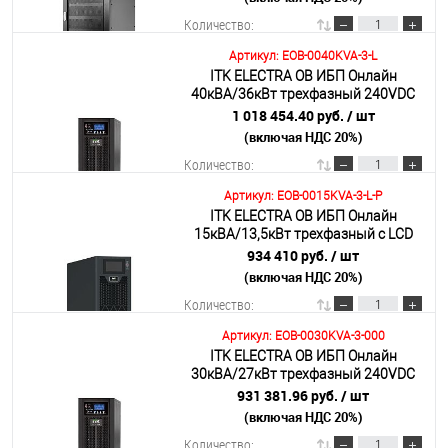
устройством
Количество:
Артикул: EOB-0040KVA-3-L
ITK ELECTRA OB ИБП Онлайн
В корзину
40кВА/36кВт трехфазный 240VDC
без АКБ с регулируемым зарядным
1 018 454.40 руб.
/ шт
устройством
(включая НДС 20%)
Подробнее
Количество:
Артикул: EOB-0015KVA-3-L-P
ITK ELECTRA OB ИБП Онлайн
В корзину
15кВА/13,5кВт трехфазный с LCD
дисплеем 384-480VDC без АКБ с
934 410 руб.
/ шт
регулируемым зарядным
(включая НДС 20%)
Подробнее
устройством
Количество:
Артикул: EOB-0030KVA-3-000
ITK ELECTRA OB ИБП Онлайн
В корзину
30кВА/27кВт трехфазный 240VDC
без АКБ с возможностью установки
931 381.96 руб.
/ шт
40х12AH
(включая НДС 20%)
Подробнее
Количество: