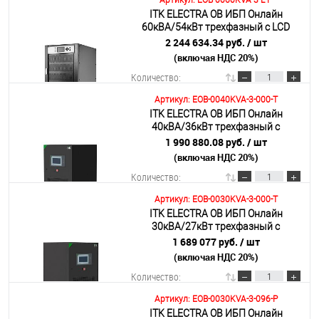
Артикул: EOB-0060KVA-3-L-P
ITK ELECTRA OB ИБП Онлайн
В корзину
60кВА/54кВт трехфазный с LCD
дисплеем 384-480VDC без АКБ с
2 244 634.34 руб.
/ шт
регулируемым зарядным
(включая НДС 20%)
Подробнее
устройством
Количество:
Артикул: EOB-0040KVA-3-000-T
ITK ELECTRA OB ИБП Онлайн
В корзину
40кВА/36кВт трехфазный с
выходным трансформатором 360-
1 990 880.08 руб.
/ шт
384VDC без АКБ с сенсорным
(включая НДС 20%)
Подробнее
экраном
Количество:
Артикул: EOB-0030KVA-3-000-T
ITK ELECTRA OB ИБП Онлайн
В корзину
30кВА/27кВт трехфазный с
выходным трансформатором 360-
1 689 077 руб.
/ шт
384VDC без АКБ с сенсорным
(включая НДС 20%)
Подробнее
экраном
Количество:
Артикул: EOB-0030KVA-3-096-P
ITK ELECTRA OB ИБП Онлайн
В корзину