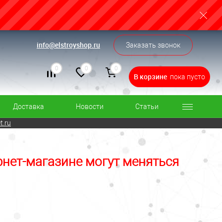
info@elstroyshop.ru
Заказать звонок
0
0
0
В корзине
пока пусто
Доставка
Новости
Статьи
t.ru
рнет-магазине могут меняться