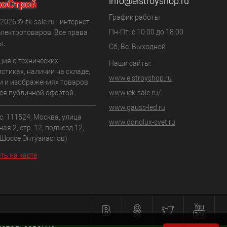
info@elstroyshop.ru
График работы
2026 © itk-sale.ru - интернет-
Пн-Пт: с 10:00 до 18:00
электротоваров. Все права
ы.
Сб, Вс: Выходной
ия о технических
Наши сайты:
стиках, наличии на складе,
www.elstroyshop.ru
и и изображениях товаров
ся публичной офертой.
www.iek-sale.ru/
www.gauss-led.ru
: 111524, Москва, улица
www.donolux-svet.ru
ая 2, стр. 12, подъезд 12,
.Шоссе Энтузиастов)
ть на карте