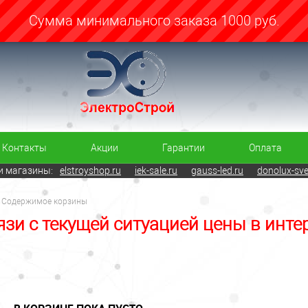
Cумма минимального заказа 1000 руб.
Контакты
Акции
Гарантии
Оплата
 магазины:
elstroyshop.ru
iek-sale.ru
gauss-led.ru
donolux-sve
Содержимое корзины
язи с текущей ситуацией цены в инте