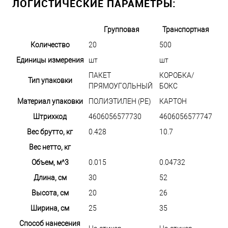
ЛОГИСТИЧЕСКИЕ ПАРАМЕТРЫ:
Групповая
Транспортная
Количество
20
500
Единицы измерения
шт
шт
ПАКЕТ
КОРОБКА/
Тип упаковки
ПРЯМОУГОЛЬНЫЙ
БОКС
Материал упаковки
ПОЛИЭТИЛЕН (PE)
КАРТОН
Штрихкод
4606056577730
4606056577747
Вес брутто, кг
0.428
10.7
Вес нетто, кг
Объем, м^3
0.015
0.04732
Длина, см
30
52
Высота, см
20
26
Ширина, см
25
35
Способ нанесения