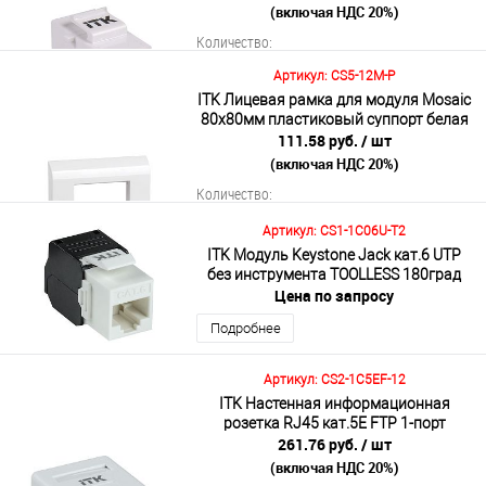
(включая НДС 20%)
Количество:
Артикул: CS5-12M-P
ITK Лицевая рамка для модуля Mosaic
80х80мм пластиковый суппорт белая
В корзину
111.58 руб.
/ шт
(включая НДС 20%)
Подробнее
Количество:
Артикул: CS1-1C06U-T2
ITK Модуль Keystone Jack кат.6 UTP
без инструмента TOOLLESS 180град
В корзину
Цена по запросу
Подробнее
Подробнее
Артикул: CS2-1C5EF-12
ITK Настенная информационная
розетка RJ45 кат.5E FTP 1-порт
261.76 руб.
/ шт
(включая НДС 20%)