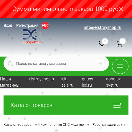
Cумма минимального заказа 1000 руб.
Определение
Вход
Регистрация
info@elstroyshop.ru
0
0
Наши
elstroyshop.ru
iek-
gauss-
donolux-
магазины:
sale.ru
led.ru
svet.ru
Каталог товаров
•
•
Каталог товаров
Компоненты СКС медные
Розетки, адаптеры и мо