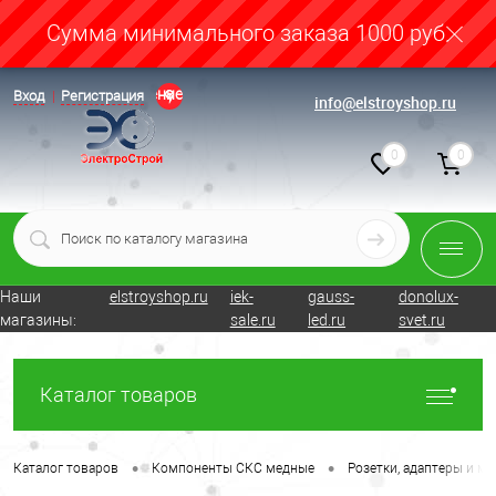
Cумма минимального заказа 1000 руб.
Определение
Вход
Регистрация
info@elstroyshop.ru
0
0
Наши
elstroyshop.ru
iek-
gauss-
donolux-
магазины:
sale.ru
led.ru
svet.ru
Каталог товаров
•
•
Каталог товаров
Компоненты СКС медные
Розетки, адаптеры и мо