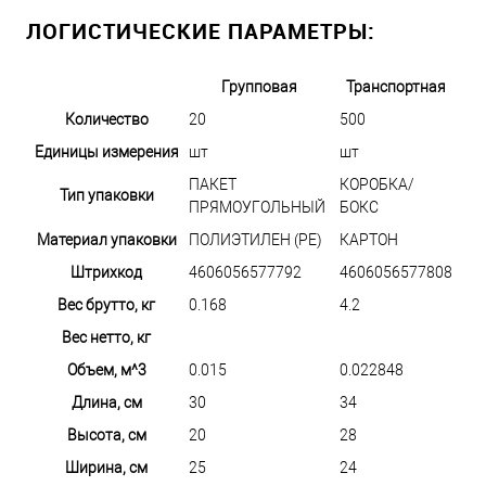
ЛОГИСТИЧЕСКИЕ ПАРАМЕТРЫ:
Групповая
Транспортная
Количество
20
500
Единицы измерения
шт
шт
ПАКЕТ
КОРОБКА/
Тип упаковки
ПРЯМОУГОЛЬНЫЙ
БОКС
Материал упаковки
ПОЛИЭТИЛЕН (PE)
КАРТОН
Штрихкод
4606056577792
4606056577808
Вес брутто, кг
0.168
4.2
Вес нетто, кг
Объем, м^3
0.015
0.022848
Длина, см
30
34
Высота, см
20
28
Ширина, см
25
24