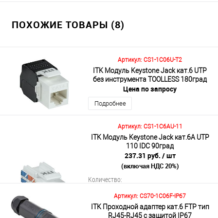
ПОХОЖИЕ ТОВАРЫ (8)
Артикул: CS1-1C06U-T2
ITK Модуль Keystone Jack кат.6 UTP
без инструмента TOOLLESS 180град
Цена по запросу
Подробнее
Артикул: CS1-1C6AU-11
ITK Модуль Keystone Jack кат.6A UTP
110 IDC 90град
237.31 руб.
/ шт
(включая НДС 20%)
Количество:
Артикул: CS70-1C06F-IP67
ITK Проходной адаптер кат.6 FTP тип
RJ45-RJ45 с защитой IP67
В корзину