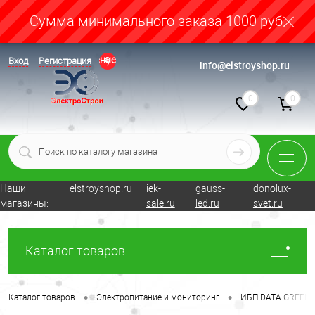
Cумма минимального заказа 1000 руб.
Определение
Вход
Регистрация
info@elstroyshop.ru
0
0
Наши
elstroyshop.ru
iek-
gauss-
donolux-
магазины:
sale.ru
led.ru
svet.ru
Каталог товаров
•
•
Каталог товаров
Электропитание и мониторинг
ИБП DATA GREEN