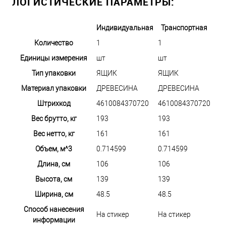
ЛОГИСТИЧЕСКИЕ ПАРАМЕТРЫ:
Индивидуальная
Транспортная
Количество
1
1
Единицы измерения
шт
шт
Тип упаковки
ЯЩИК
ЯЩИК
Материал упаковки
ДРЕВЕСИНА
ДРЕВЕСИНА
Штрихкод
4610084370720
4610084370720
Вес брутто, кг
193
193
Вес нетто, кг
161
161
Объем, м^3
0.714599
0.714599
Длина, см
106
106
Высота, см
139
139
Ширина, см
48.5
48.5
Способ нанесения
На стикер
На стикер
информации