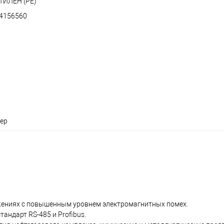
ИЛЕН (PE)
4156560
кер
жениях с повышенным уровнем электромагнитных помех.
андарт RS-485 и Profibus.