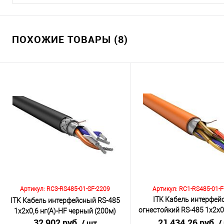
ПОХОЖИЕ ТОВАРЫ (8)
Артикул: RC3-RS485-01-SF-2209
Артикул: RC1-RS485-01-F
ITK Кабель интерфей
ITK Кабель интерфейсный RS-485
огнестойкий RS-485 1х2х0,
1х2х0,6 нг(А)-HF черный (200м)
32 902 руб.
FRLS оранжевый (20
21 434.26 руб.
/ шт
/