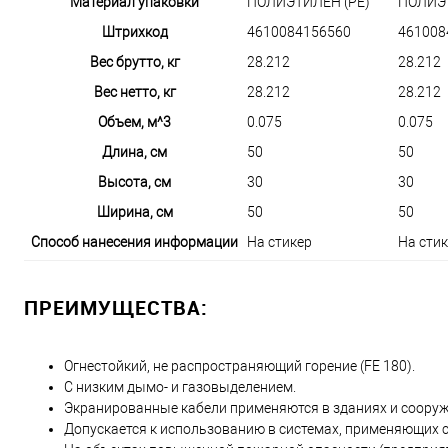
Материал упаковки
ПОЛИЭТИЛЕН (PE)
ПОЛИЭТ
Штрихкод
4610084156560
461008
Вес брутто, кг
28.212
28.212
Вес нетто, кг
28.212
28.212
Объем, м^3
0.075
0.075
Длина, см
50
50
Высота, см
30
30
Ширина, см
50
50
Способ нанесения информации
На стикер
На сти
ПРЕИМУЩЕСТВА:
Огнестойкий, не распространяющий горение (FE 180).
C низким дымо- и газовыделением.
Экранированные кабели применяются в зданиях и соору
Допускается к использованию в системах, применяющих ст