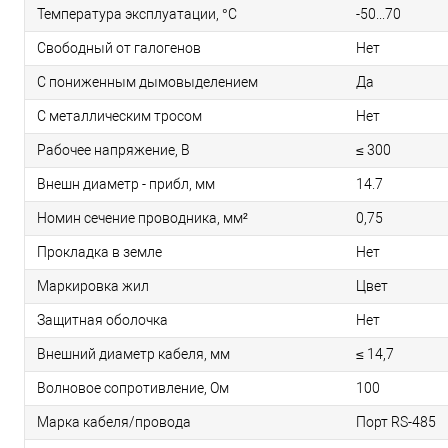
Температура эксплуатации, °C
-50...70
Свободный от галогенов
Нет
С пониженным дымовыделением
Да
С металлическим тросом
Нет
Рабочее напряжение, В
≤ 300
Внешн диаметр - прибл, мм
14.7
Номин сечение проводника, мм²
0,75
Прокладка в земле
Нет
Маркировка жил
Цвет
Защитная оболочка
Нет
Внешний диаметр кабеля, мм
≤ 14,7
Волновое сопротивление, Ом
100
Марка кабеля/провода
Порт RS-485