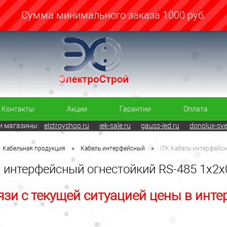
Cумма минимального заказа 1000 руб.
Контакты
Акции
Гарантии
Оплата
 магазины:
elstroyshop.ru
iek-sale.ru
gauss-led.ru
donolux-sve
•
•
Кабельная продукция
Кабель интерфейсный
ITK Кабель интерфейсн
 интерфейсный огнестойкий RS-485 1х2х
язи с текущей ситуацией цены в инте