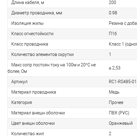
Длина кабеля, м
200
Диаметр проводника, мм
0.98
Изоляция жилы
Резина с доб
Класс огнестойкости
П1б
Класс проводника
Класс 1 (одн
Количество элементов скрутки
1
Макс сопр постоян току на 100м и 20°С не
≤ 2,53
более, Ом
Артикул
RC1-RS485-01
Материал проводника
Медь
Категория
Прочее
Материал внешн оболочки
ПВХ (PVC)
Цвет внешн оболочки
Оранжевый
Количество жил
2