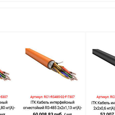
-5307
Артикул: RC1-RS485-02-F-7307
Артикул: RC
сный
ITK Кабель интерфейсный
ITK Кабель и
80 нг(А)-
огнестойкий RS-485 2х2х1,13 нг(А)-
2х2х0,6 нг(А
0м)
FRLS оранжевый (200м)
60 008.83 руб.
52 007
 шт
/ шт