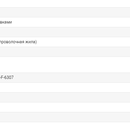
авками
опроволочная жила)
-F-6307