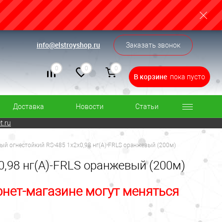
info@elstroyshop.ru
Заказать звонок
0
0
0
В корзине
пока пусто
Доставка
Новости
Статьи
t.ru
ый огнестойкий RS-485 1х2х0,98 нг(А)-FRLS оранжевый (200м)
0,98 нг(А)-FRLS оранжевый (200м)
рнет-магазине могут меняться