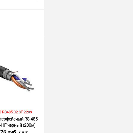
3-RS485-02-SF-2209
нтерфейсный RS-485
)-HF черный (200м)
.76 руб.
/ шт