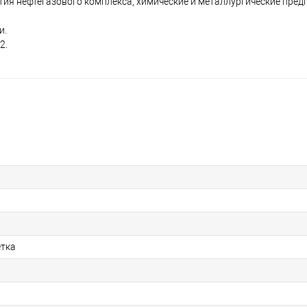
ия нефтегазового комплекса, химические и металлургические пред
и.
2.
етка